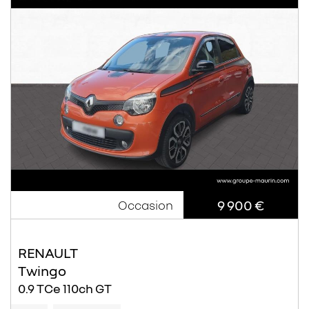
9 900 €
Occasion
RENAULT
Twingo
0.9 TCe 110ch GT