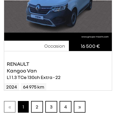
16 500 €
Occasion
RENAULT
Kangoo Van
L1 1.3 TCe 130ch Extra - 22
2024
64 975 km
«
1
2
3
4
»