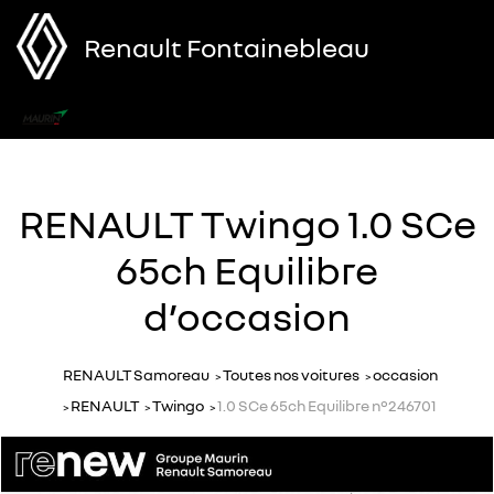
Renault Fontainebleau
Menu
RENAULT Twingo 1.0 SCe
65ch Equilibre
d’occasion
RENAULT Samoreau
Toutes nos voitures
occasion
RENAULT
Twingo
1.0 SCe 65ch Equilibre n°246701