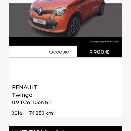
9 900 €
Occasion
RENAULT
Twingo
0.9 TCe 110ch GT
2016
74 852 km