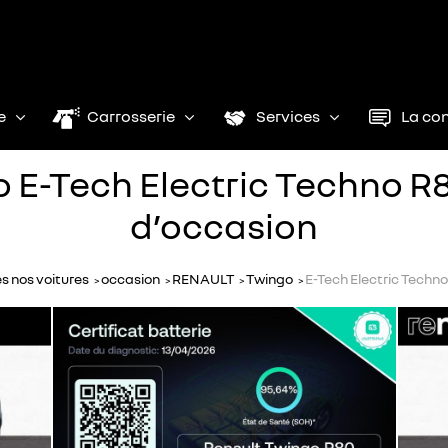
e
Carrosserie
Services
La co
E-Tech Electric Techno R8
d’occasion
s nos voitures
occasion
RENAULT
Twingo
E-Tech Electric Techn