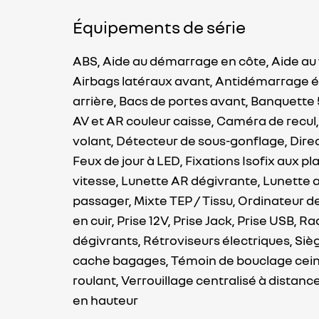
Équipements de série
ABS,
Aide au démarrage en côte,
Aide au
Airbags latéraux avant,
Antidémarrage é
arrière,
Bacs de portes avant,
Banquette 
AV et AR couleur caisse,
Caméra de recul
volant,
Détecteur de sous-gonflage,
Dire
Feux de jour à LED,
Fixations Isofix aux pl
vitesse,
Lunette AR dégivrante,
Lunette a
passager,
Mixte TEP / Tissu,
Ordinateur d
en cuir,
Prise 12V,
Prise Jack,
Prise USB,
Ra
dégivrants,
Rétroviseurs électriques,
Siè
cache bagages,
Témoin de bouclage cein
roulant,
Verrouillage centralisé à distanc
en hauteur