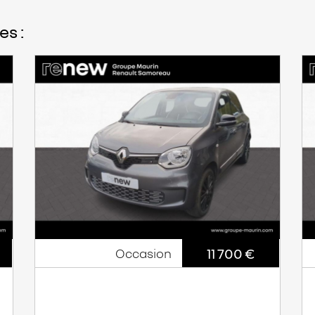
es :
11 700 €
Occasion