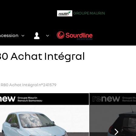
GROUPE MAURIN
ncession
0 Achat Intégral
o R80 Achat Intégral n°241579