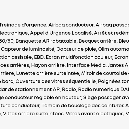
 freinage d'urgence,
Airbag conducteur,
Airbag passa
lectronique,
Appel d'Urgence Localisé,
Arrêt et redé
50/50,
Banquette AR rabattable,
Becquet arrière,
Ble
,
Capteur de luminosité,
Capteur de pluie,
Clim automa
ction assistée,
EBD,
Ecran multifonction couleur,
Ecran 
aces arrières,
Hayon arrière,
Interface Media,
Jantes A
rrière,
Lunette arrière surteintée,
Miroir de courtoisi
e bord,
Ouverture des vitres séquentielle,
Poignées ton
dar de stationnement AR,
Radio,
Radio numérique DA
ge conducteur réglable en hauteur,
Siège passager ave
ture conducteur,
Témoin de bouclage des ceintures A
e,
Vitres arrière surteintées,
Vitres avant électriques,
V