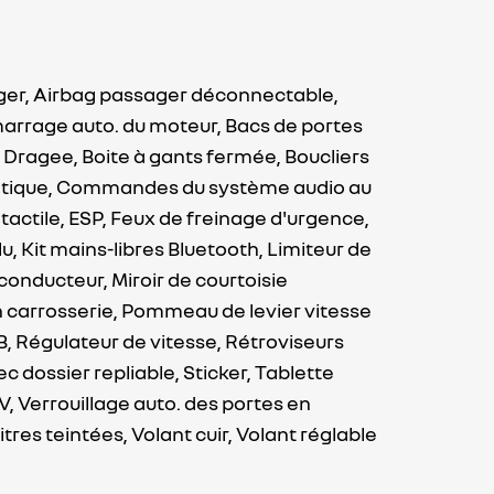
ger,
Airbag passager déconnectable,
marrage auto. du moteur,
Bacs de portes
u Dragee,
Boite à gants fermée,
Boucliers
tique,
Commandes du système audio au
tactile,
ESP,
Feux de freinage d'urgence,
lu,
Kit mains-libres Bluetooth,
Limiteur de
e conducteur,
Miroir de courtoisie
 carrosserie,
Pommeau de levier vitesse
B,
Régulateur de vitesse,
Rétroviseurs
c dossier repliable,
Sticker,
Tablette
V,
Verrouillage auto. des portes en
itres teintées,
Volant cuir,
Volant réglable