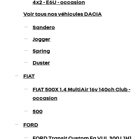
4x2 - E6U - occasion
Voir tous nos véhicules DACIA
Sandero
Jogger
Spring
Duster
FIAT
FIAT 500X 1.4 MultiAir 16v 140ch Club -
occasion
500
FORD
FORD Transit Custom Fg VUL 300 L1H1