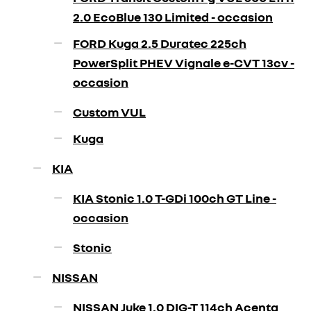
2.0 EcoBlue 130 Limited - occasion
FORD Kuga 2.5 Duratec 225ch
PowerSplit PHEV Vignale e-CVT 13cv -
occasion
Custom VUL
Kuga
KIA
KIA Stonic 1.0 T-GDi 100ch GT Line -
occasion
Stonic
NISSAN
NISSAN Juke 1.0 DIG-T 114ch Acenta