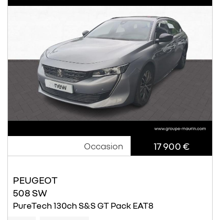
17 900 €
Occasion
PEUGEOT
508 SW
PureTech 130ch S&S GT Pack EAT8